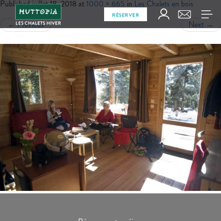
Published
juillet 18, 2018
at
1000 × 665
in
Les Chalets en bois
RÉSERVER
←
Previous
Next
→