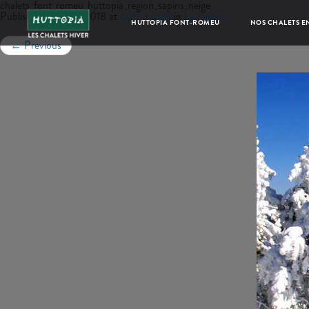
chalets_font_romeu_huttopia_region_sapins_neige
Published
juillet 17, 2018
at
600 × 400
in
La région
HUTTOPIA FONT-ROMEU
NOS CHALETS EN
←
Previous