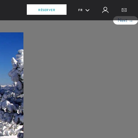
RÉSERVER
FR
Next
→