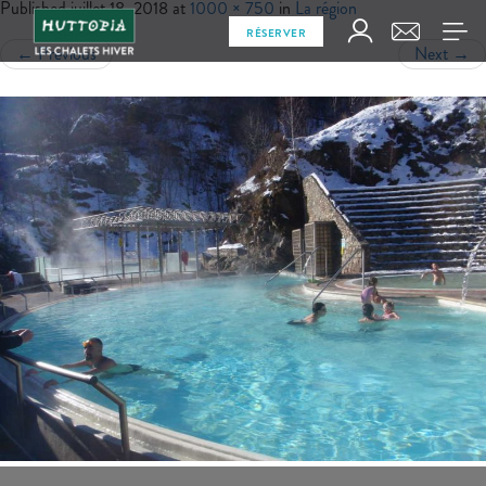
Published
juillet 18, 2018
at
1000 × 750
in
La région
RÉSERVER
←
Previous
Next
→