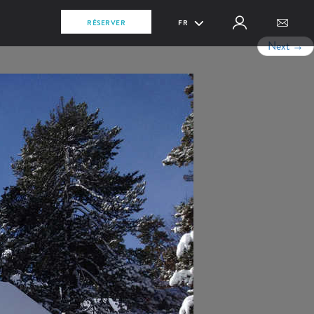
RÉSERVER
FR
Next
→