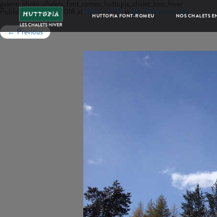
galerie_photo_chalets_font_romeu_huttopia_chalet_bois_hiver
Published
juillet 18, 2018
at
1000 × 750
in
Les Chalets en bois
HUTTOPIA FONT-ROMEU
NOS CHALETS EN
←
Previous