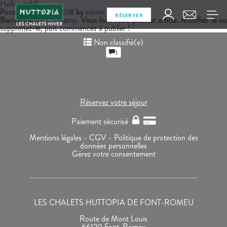
Hello world!
Posted on
juin 21, 2018
by
admin
RÉSERVER
Bienvenue sur
Citykamp
. Vous lisez votre premier article. Modifiez-le ou
supprimez-le, puis commencez à publier !
Non classifié(e)
1
Réservez votre séjour
Paiement sécurisé
Mentions légales -
CGV -
Politique de protection des
données personnelles
Gérez votre consentement
LES CHALETS HUTTOPIA DE FONT-ROMEU
Route de Mont Louis
66120 Font-Romeu